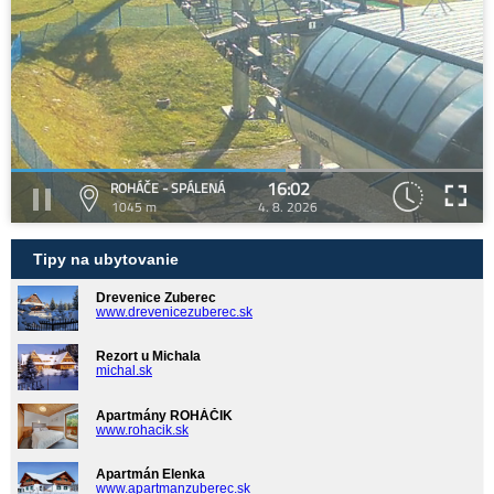
16:02
ROHÁČE - SPÁLENÁ
1045 m
4. 8. 2026
Tipy na ubytovanie
Drevenice Zuberec
www.drevenicezuberec.sk
Rezort u Michala
michal.sk
Apartmány ROHÁČIK
www.rohacik.sk
Apartmán Elenka
www.apartmanzuberec.sk