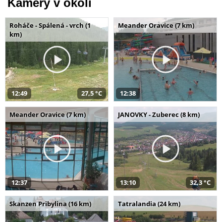
Kamery v okolí
Roháče - Spálená - vrch (1
Meander Oravice (7 km)
km)
12:49
27,5 °C
12:38
Meander Oravice (7 km)
JANOVKY - Zuberec (8 km)
12:37
13:10
32,3 °C
Skanzen Pribylina (16 km)
Tatralandia (24 km)