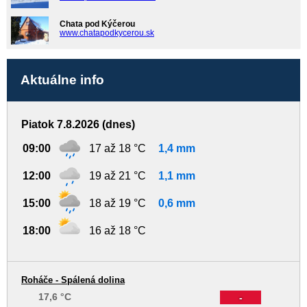
Chata pod Kýčerou
www.chatapodkycerou.sk
Aktuálne info
Piatok 7.8.2026 (dnes)
09:00
17 až 18 °C
1,4 mm
12:00
19 až 21 °C
1,1 mm
15:00
18 až 19 °C
0,6 mm
18:00
16 až 18 °C
Roháče - Spálená dolina
17,6 °C
-