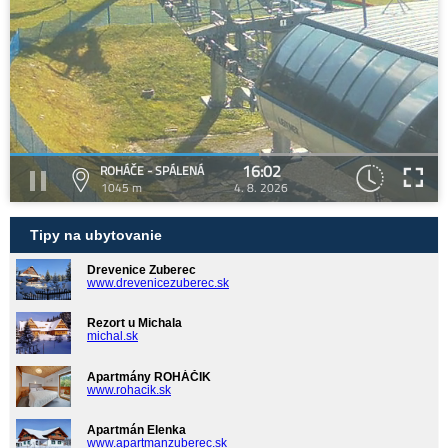
16:02
ROHÁČE - SPÁLENÁ
1045 m
4. 8. 2026
Tipy na ubytovanie
Drevenice Zuberec
www.drevenicezuberec.sk
Rezort u Michala
michal.sk
Apartmány ROHÁČIK
www.rohacik.sk
Apartmán Elenka
www.apartmanzuberec.sk