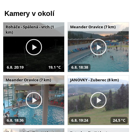
Kamery v okolí
Roháče - Spálená - vrch (1
Meander Oravice (7 km)
km)
6.8. 20:19
19,1 °C
6.8. 18:38
Meander Oravice (7 km)
JANOVKY - Zuberec (8 km)
6.8. 18:36
6.8. 19:24
24,5 °C