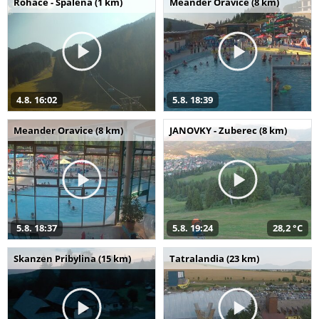
Roháče - Spálená (1 km)
Meander Oravice (8 km)
4.8. 16:02
5.8. 18:39
Meander Oravice (8 km)
JANOVKY - Zuberec (8 km)
5.8. 18:37
5.8. 19:24
28,2 °C
Skanzen Pribylina (15 km)
Tatralandia (23 km)