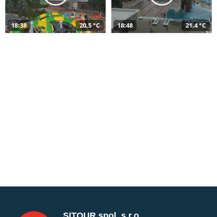
18:38
20,5 °C
18:48
21,4 °C
SITOUR spol. s r.o.