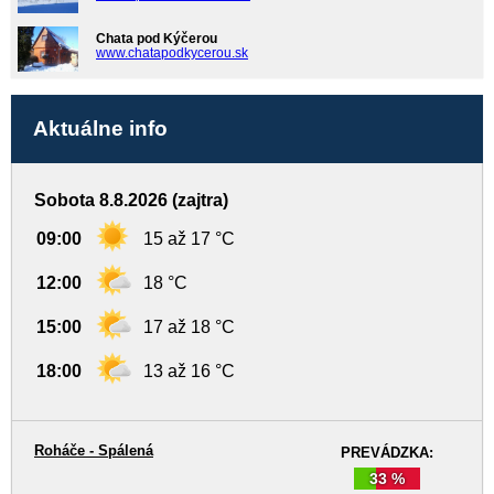
Chata pod Kýčerou
www.chatapodkycerou.sk
Aktuálne info
Sobota 8.8.2026 (zajtra)
09:00
15 až 17 °C
12:00
18 °C
15:00
17 až 18 °C
18:00
13 až 16 °C
Roháče - Spálená
PREVÁDZKA:
33 %