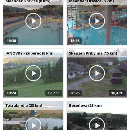
Meander Oravice (8 km)
Meander Oravice (8 km)
18:38
18:36
JANOVKY - Zuberec (8 km)
Skanzen Pribylina (15 km)
19:24
17,7 °C
20:26
18,4 °C
Tatralandia (23 km)
Bešeňová (23 km)