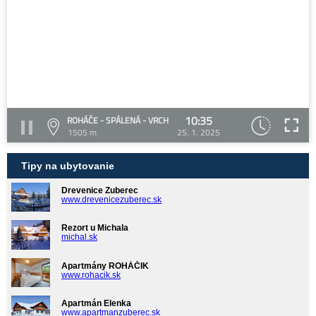
10:35
ROHÁČE - SPÁLENÁ - VRCH
1505 m
25. 1. 2025
Tipy na ubytovanie
Drevenice Zuberec
www.drevenicezuberec.sk
Rezort u Michala
michal.sk
Apartmány ROHÁČIK
www.rohacik.sk
Apartmán Elenka
www.apartmanzuberec.sk