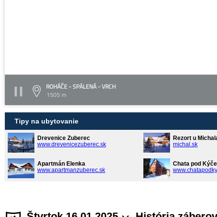
ROHÁČE - SPÁLENÁ - VRCH
1505 m
Tipy na ubytovanie
Drevenice Zuberec
Rezort u Michal
www.drevenicezuberec.sk
michal.sk
Apartmán Elenka
Chata pod Kýče
www.apartmanzuberec.sk
www.chatapodky
Štvrtok 16.01.2025
História zábero