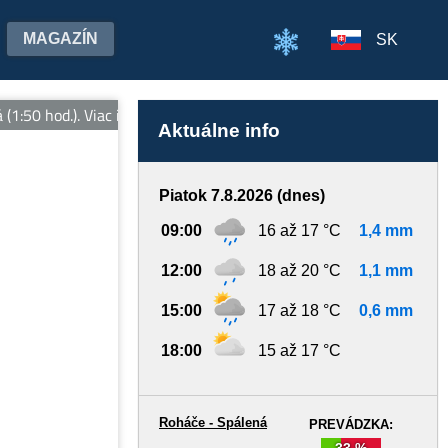
MAGAZÍN
SK
:50 hod.). Viac informácií: www.rohacespalena.sk
Aktuálne info
Piatok 7.8.2026 (dnes)
09:00
16 až 17 °C
1,4 mm
12:00
18 až 20 °C
1,1 mm
15:00
17 až 18 °C
0,6 mm
18:00
15 až 17 °C
Roháče - Spálená
PREVÁDZKA:
33 %