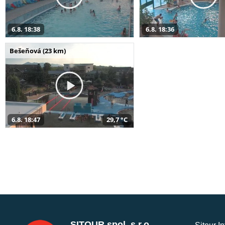
6.8. 18:38
6.8. 18:36
Bešeňová (23 km)
6.8. 18:47
29,7 °C
SITOUR spol. s r.o.