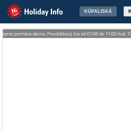
Holiday Info
KÚPALISKÁ
s premáva denne. Prevádzkový čas od 07:00 do 17:00 hod. Tipy na 