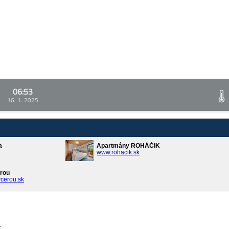
06:53
16. 1. 2025
a
Apartmány ROHÁČIK
www.rohacik.sk
rou
cerou.sk
v