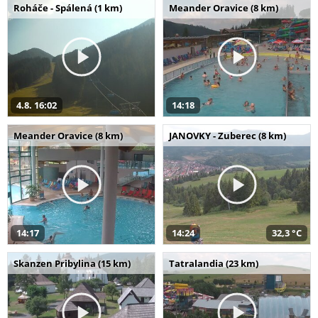
Roháče - Spálená (1 km)
Meander Oravice (8 km)
4.8. 16:02
14:18
Meander Oravice (8 km)
JANOVKY - Zuberec (8 km)
14:17
14:24
32,3 °C
Skanzen Pribylina (15 km)
Tatralandia (23 km)