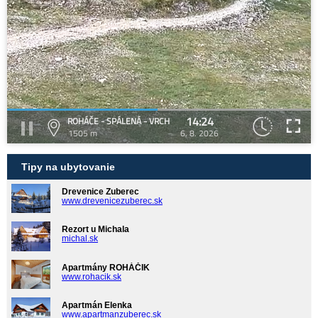
14:24
ROHÁČE - SPÁLENÁ - VRCH
1505 m
6. 8. 2026
Tipy na ubytovanie
Drevenice Zuberec
www.drevenicezuberec.sk
Rezort u Michala
michal.sk
Apartmány ROHÁČIK
www.rohacik.sk
Apartmán Elenka
www.apartmanzuberec.sk