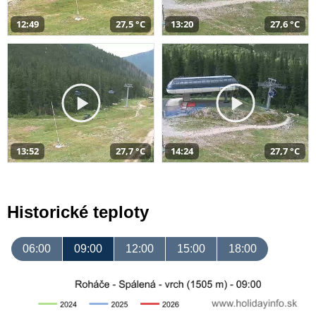
12:49
27,5 °C
13:20
27,6 °C
13:52
27,7 °C
14:24
27,7 °C
Historické teploty
06:00
09:00
12:00
15:00
18:00