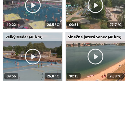
10:22
26,5 °C
09:51
27,7 °C
Veľký Meder (40 km)
Slnečné jazerá Senec (48 km)
09:56
26,8 °C
10:15
28,8 °C