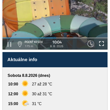
10:04
POĽNÝ KESOV
175 m
8. 8. 2026
Aktuálne info
Sobota 8.8.2026 (dnes)
10:00
27 až 28 °C
12:00
30 až 31 °C
15:00
31 °C