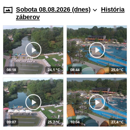
Sobota 08.08.2026 (dnes)
História
záberov
08:18
24,1 °C
08:44
25,0 °C
09:07
25,7 °C
10:04
27,4 °C