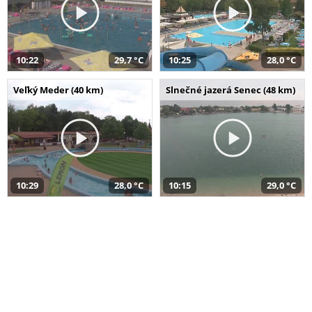
10:22
29,7 °C
10:25
28,0 °C
Veľký Meder (40 km)
Slnečné jazerá Senec (48 km)
10:29
28,0 °C
10:15
29,0 °C