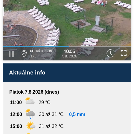
10:05
POĽNÝ KESOV
175 m
7. 8. 2026
Aktuálne info
Piatok 7.8.2026 (dnes)
11:00
29 °C
12:00
30 až 31 °C
0,5 mm
15:00
31 až 32 °C