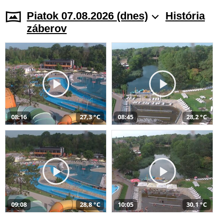
Piatok 07.08.2026 (dnes)
História
záberov
08:16
27,3 °C
08:45
28,2 °C
09:08
28,8 °C
10:05
30,1 °C