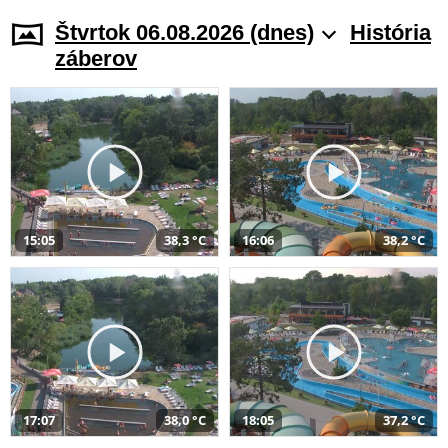
Štvrtok 06.08.2026 (dnes)
História
záberov
15:05
38,3 °C
16:06
38,2 °C
17:07
38,0 °C
18:05
37,2 °C