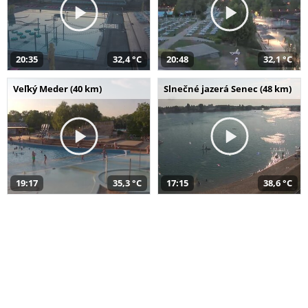
20:35
32,4 °C
20:48
32,1 °C
Veľký Meder (40 km)
Slnečné jazerá Senec (48 km)
19:17
35,3 °C
17:15
38,6 °C