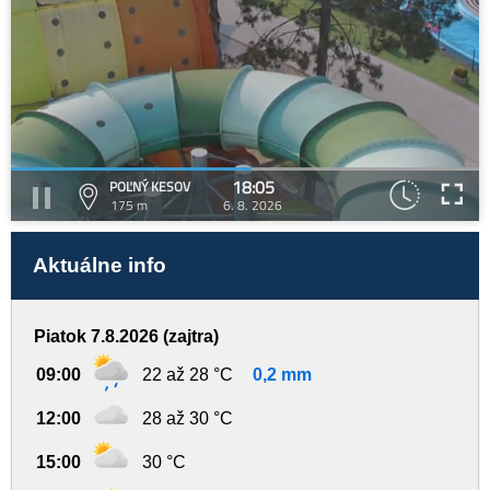
18:05
POĽNÝ KESOV
175 m
6. 8. 2026
Aktuálne info
Piatok 7.8.2026 (zajtra)
09:00
22 až 28 °C
0,2 mm
12:00
28 až 30 °C
15:00
30 °C