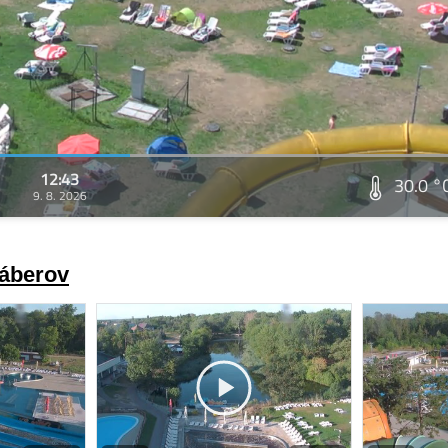
12:43
30.0 °
9. 8. 2026
záberov