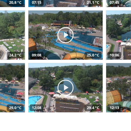
20,8 °C
07:15
21,1 °C
07:45
24,2 °C
09:08
25,0 °C
10:06
29,0 °C
12:08
29,4 °C
12:13