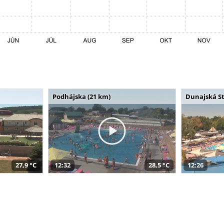
Podhájska (21 km)
Dunajská St
27,9 °C
12:32
28,5 °C
12:26