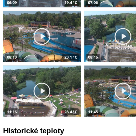
06:09
19,4 °C
07:06
08:13
23,1 °C
08:46
11:16
28,4 °C
11:45
Historické teploty