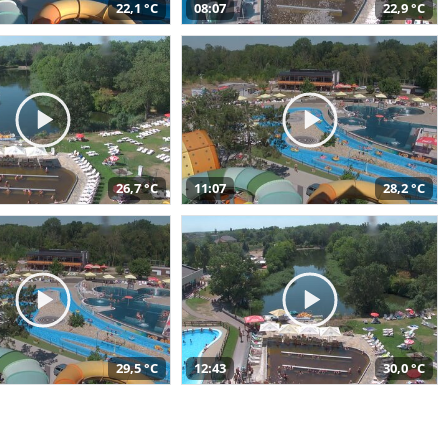
22,1 °C
08:07
22,9 °C
26,7 °C
11:07
28,2 °C
29,5 °C
12:43
30,0 °C