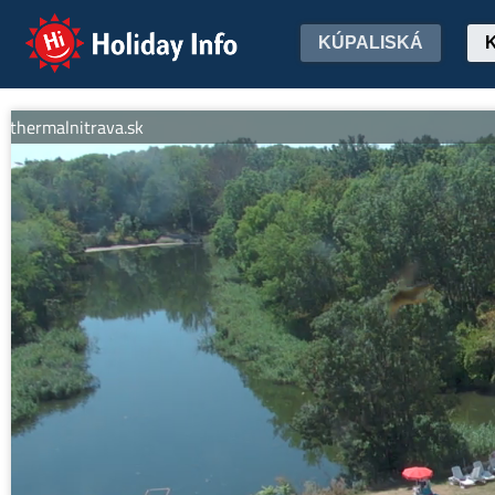
Holiday Info
KÚPALISKÁ
rmalnitrava.sk