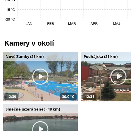
Kamery v okolí
Nové Zámky (21 km)
Podhájska (21 km)
12:39
30,0 °C
12:31
Slnečné jazerá Senec (48 km)