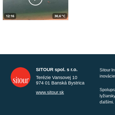
12:16
30,6 °C
SITOUR spol. s r.o.
Sitour I
inovácie
Terézie Vansovej 10
974 01 Banská Bystrica
Spolupra
www.sitour.sk
lyžiarsk
ďalšími.