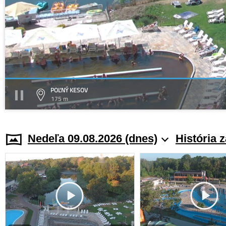
POĽNÝ KESOV
175 m
Nedeľa 09.08.2026 (dnes)
História 