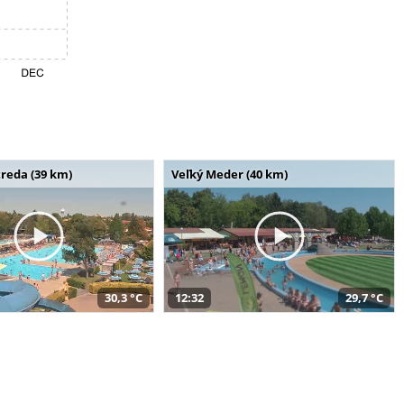
reda (39 km)
Veľký Meder (40 km)
30,3 °C
12:32
29,7 °C