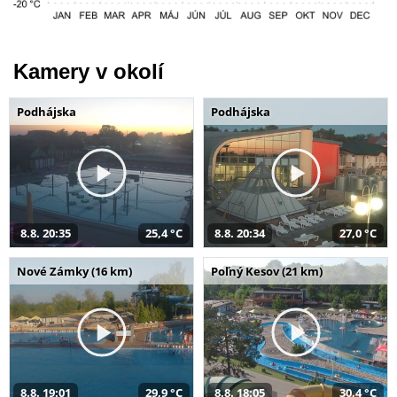
Kamery v okolí
Podhájska
Podhájska
8.8. 20:35
25,4 °C
8.8. 20:34
27,0 °C
Nové Zámky (16 km)
Poľný Kesov (21 km)
8.8. 19:01
29,9 °C
8.8. 18:05
30,4 °C