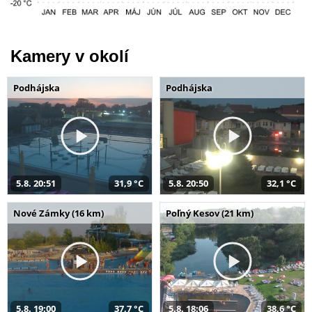
Kamery v okolí
Podhájska
Podhájska
5.8. 20:51
31,9 °C
5.8. 20:50
32,1 °C
Nové Zámky (16 km)
Poľný Kesov (21 km)
5.8. 19:00
37,7 °C
5.8. 18:06
38,6 °C