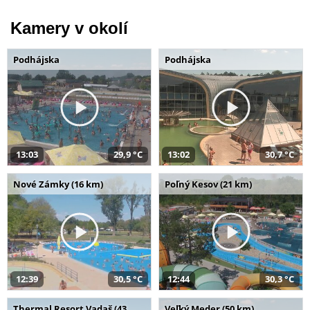
Kamery v okolí
Podhájska
Podhájska
13:03
29,9 °C
13:02
30,7 °C
Nové Zámky (16 km)
Poľný Kesov (21 km)
12:39
30,5 °C
12:44
30,3 °C
Thermal Resort Vadaš (43
Veľký Meder (50 km)