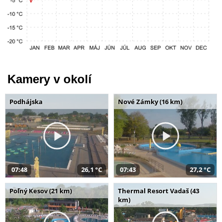
Kamery v okolí
Podhájska
Nové Zámky (16 km)
07:48
26,1 °C
07:43
27,2 °C
Poľný Kesov (21 km)
Thermal Resort Vadaš (43
km)