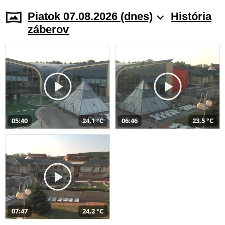
Piatok 07.08.2026 (dnes)
História
záberov
05:40
24,1 °C
06:46
23,5 °C
07:47
24,2 °C