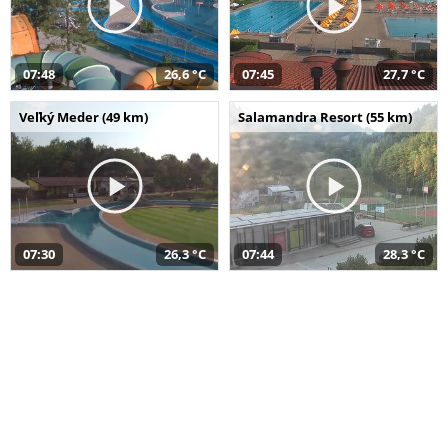
07:48
26,6 °C
07:45
27,7 °C
Veľký Meder (49 km)
Salamandra Resort (55 km)
07:30
26,3 °C
07:44
28,3 °C