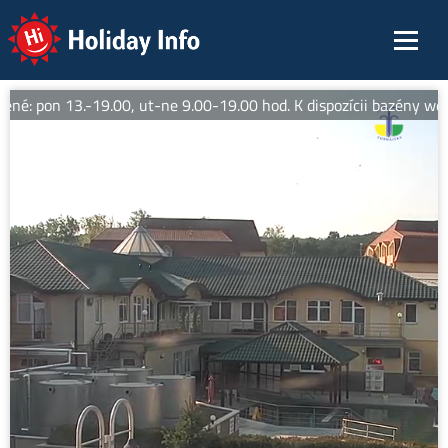
Holiday Info
ené: pon 13.-19.00, ut-ne 9.00-19.00 hod. K dispozícii bazény wel