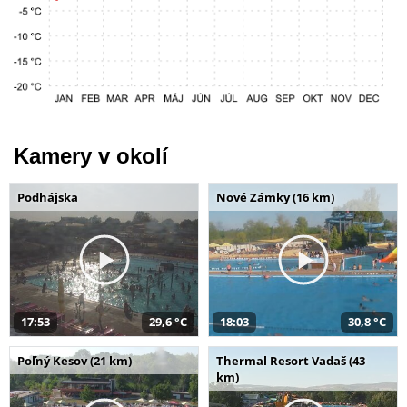
Kamery v okolí
Podhájska
Nové Zámky (16 km)
17:53
29,6 °C
18:03
30,8 °C
Poľný Kesov (21 km)
Thermal Resort Vadaš (43
km)