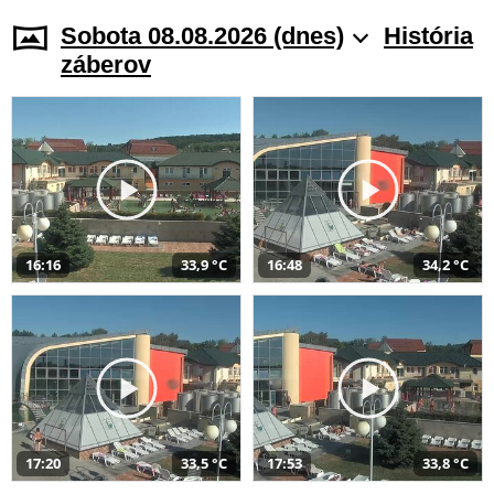
Sobota 08.08.2026 (dnes)
História
záberov
16:16
33,9 °C
16:48
34,2 °C
17:20
33,5 °C
17:53
33,8 °C