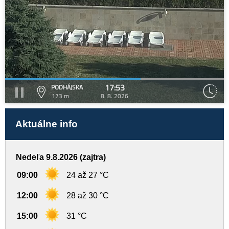
17:53
PODHÁJSKA
173 m
8. 8. 2026
Aktuálne info
Nedeľa 9.8.2026 (zajtra)
09:00
24 až 27 °C
12:00
28 až 30 °C
15:00
31 °C