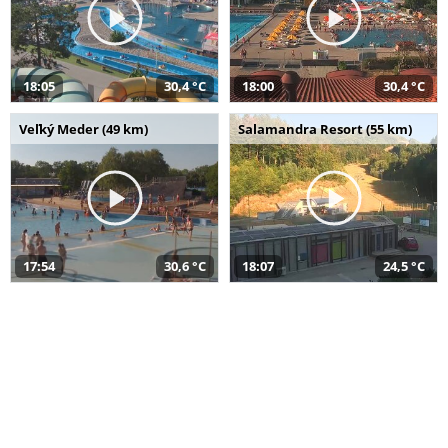
18:05
30,4 °C
18:00
30,4 °C
Veľký Meder (49 km)
Salamandra Resort (55 km)
17:54
30,6 °C
18:07
24,5 °C