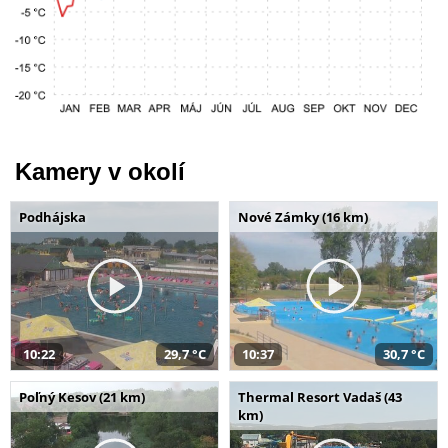
Kamery v okolí
Podhájska
Nové Zámky (16 km)
10:22
29,7 °C
10:37
30,7 °C
Poľný Kesov (21 km)
Thermal Resort Vadaš (43
km)