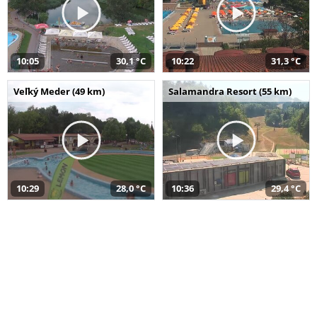
10:05
30,1 °C
10:22
31,3 °C
Veľký Meder (49 km)
Salamandra Resort (55 km)
10:29
28,0 °C
10:36
29,4 °C