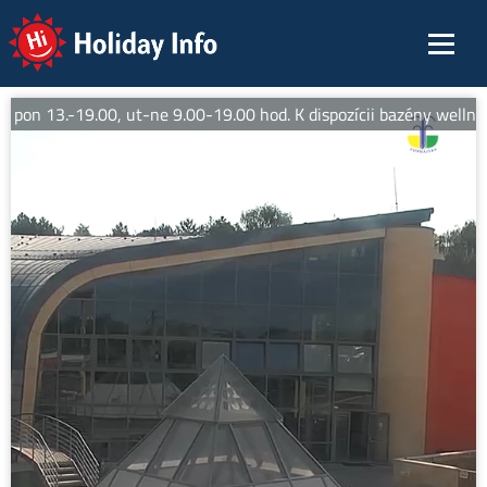
Holiday Info
 pon 13.-19.00, ut-ne 9.00-19.00 hod. K dispozícii bazény wellne