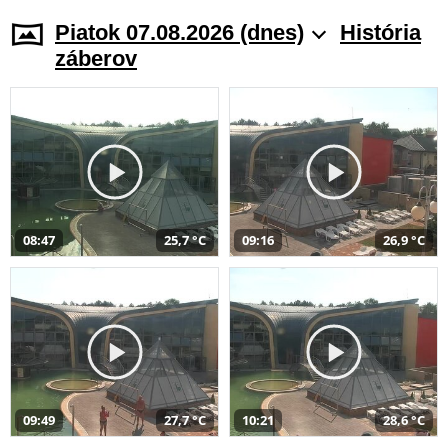
Piatok 07.08.2026 (dnes)
História
záberov
08:47
25,7 °C
09:16
26,9 °C
09:49
27,7 °C
10:21
28,6 °C