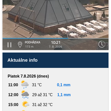
10:21
PODHÁJSKA
173 m
7. 8. 2026
Aktuálne info
Piatok 7.8.2026 (dnes)
11:00
31 °C
0,1 mm
12:00
29 až 31 °C
1,1 mm
15:00
31 až 32 °C