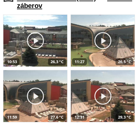
záberov
10:53
26,3 °C
11:27
26,5 °C
11:59
27,6 °C
12:31
29,3 °C