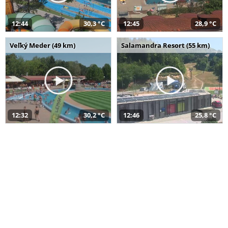
12:44
30,3 °C
12:45
28,9 °C
Veľký Meder (49 km)
Salamandra Resort (55 km)
12:32
30,2 °C
12:46
25,8 °C