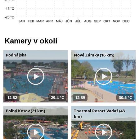
Kamery v okolí
Podhájska
Nové Zámky (16 km)
12:32
29,4 °C
12:39
30,5 °C
Poľný Kesov (21 km)
Thermal Resort Vadaš (43
km)