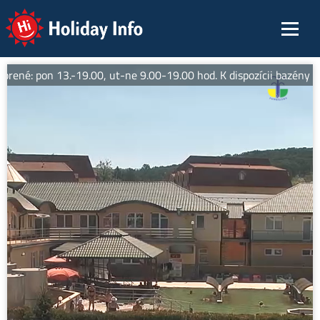
Holiday Info
orené: pon 13.-19.00, ut-ne 9.00-19.00 hod. K dispozícii bazény w