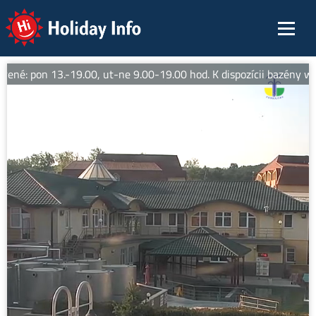
Holiday Info
rené: pon 13.-19.00, ut-ne 9.00-19.00 hod. K dispozícii bazény we