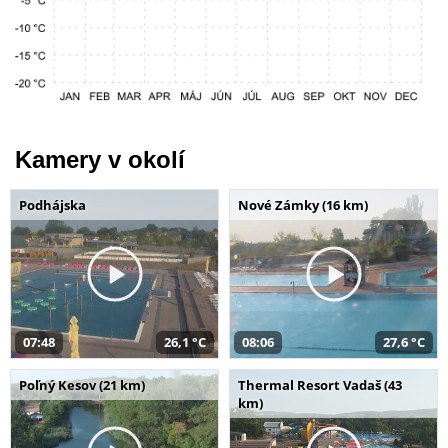
Kamery v okolí
Podhájska
Nové Zámky (16 km)
07:48
26,1 °C
08:06
27,6 °C
Poľný Kesov (21 km)
Thermal Resort Vadaš (43
km)