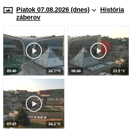
Piatok 07.08.2026 (dnes)
História
záberov
05:40
24,1 °C
06:46
23,5 °C
07:47
24,2 °C