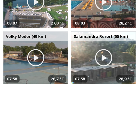
08:07
27,0 °C
08:03
28,2 °C
Veľký Meder (49 km)
Salamandra Resort (55 km)
07:58
26,7 °C
07:58
28,9 °C