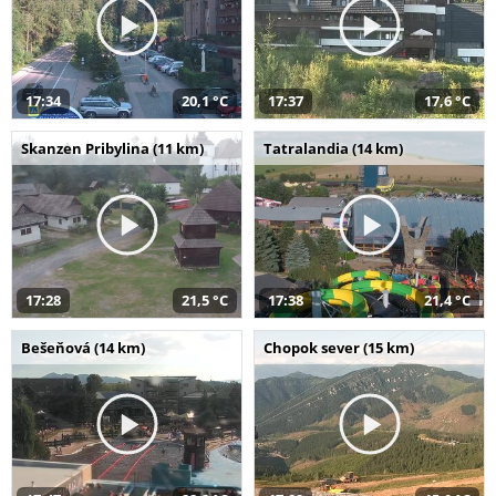
17:34
20,1 °C
17:37
17,6 °C
Skanzen Pribylina (11 km)
Tatralandia (14 km)
17:28
21,5 °C
17:38
21,4 °C
Bešeňová (14 km)
Chopok sever (15 km)