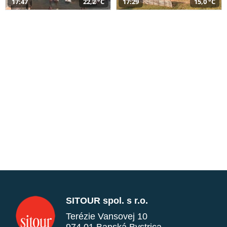
17:47
22,2 °C
17:29
15,0 °C
SITOUR spol. s r.o.
Terézie Vansovej 10