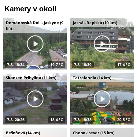
Kamery v okolí
Demänovská Dol. - Jaskyne (9
Jasná - Repiská (10 km)
km)
7.8. 18:34
19,7 °C
7.8. 18:39
17,4 °C
Skanzen Pribylina (11 km)
Tatralandia (14 km)
7.8. 20:26
18,4 °C
7.8. 18:38
20,5 °C
Bešeňová (14 km)
Chopok sever (15 km)