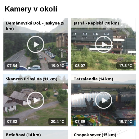
Kamery v okolí
Demänovská Dol. - Jaskyne (9
Jasná - Repiská (10 km)
km)
07:34
19,0 °C
08:07
17,3 °C
Skanzen Pribylina (11 km)
Tatralandia (14 km)
07:32
20,4 °C
07:39
19,7 °C
Bešeňová (14 km)
Chopok sever (15 km)