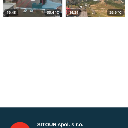
16:48
33,4 °C
14:24
26,5 °C
SITOUR spol. s r.o.