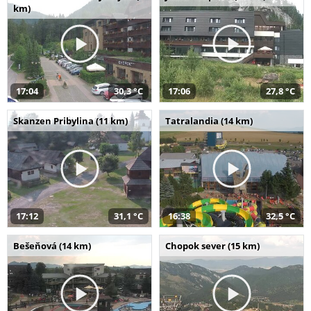
km)
17:04
30,3 °C
17:06
27,8 °C
Skanzen Pribylina (11 km)
Tatralandia (14 km)
17:12
31,1 °C
16:38
32,5 °C
Bešeňová (14 km)
Chopok sever (15 km)