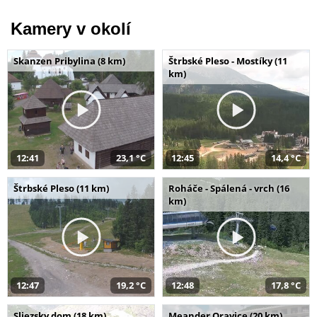
Kamery v okolí
Skanzen Pribylina (8 km)
Štrbské Pleso - Mostíky (11
km)
12:41
23,1 °C
12:45
14,4 °C
Štrbské Pleso (11 km)
Roháče - Spálená - vrch (16
km)
12:47
19,2 °C
12:48
17,8 °C
Sliezsky dom (18 km)
Meander Oravice (20 km)