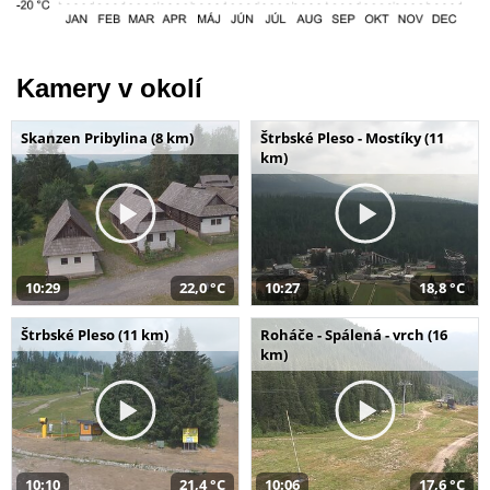
Kamery v okolí
Skanzen Pribylina (8 km)
Štrbské Pleso - Mostíky (11
km)
10:29
22,0 °C
10:27
18,8 °C
Štrbské Pleso (11 km)
Roháče - Spálená - vrch (16
km)
10:10
21,4 °C
10:06
17,6 °C