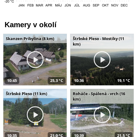
Kamery v okolí
Skanzen Pribylina (8 km)
Štrbské Pleso - Mostíky (11
km)
10:45
25,3 °C
10:36
19,1 °C
Štrbské Pleso (11 km)
Roháče - Spálená - vrch (16
km)
10:35
21,0 °C
10:39
21,5 °C