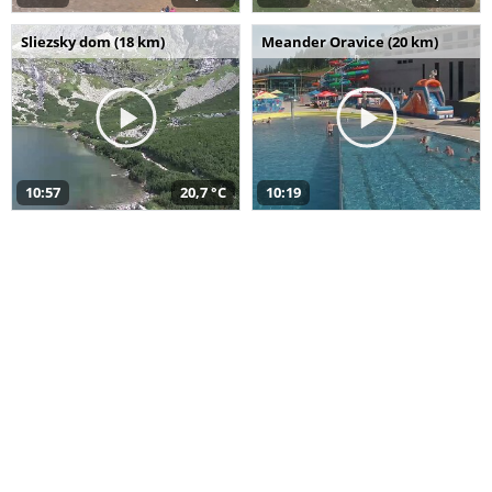
Sliezsky dom (18 km)
Meander Oravice (20 km)
10:57
20,7 °C
10:19