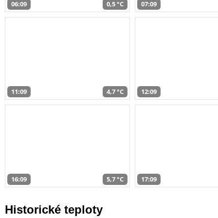
06:09
0,5 °C
07:09
11:09
4,7 °C
12:09
16:09
5,7 °C
17:09
Historické teploty