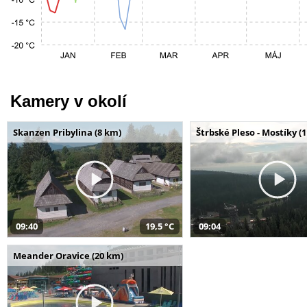
Kamery v okolí
Skanzen Pribylina (8 km)
Štrbské Pleso - Mostíky (
09:40
19,5 °C
09:04
Meander Oravice (20 km)