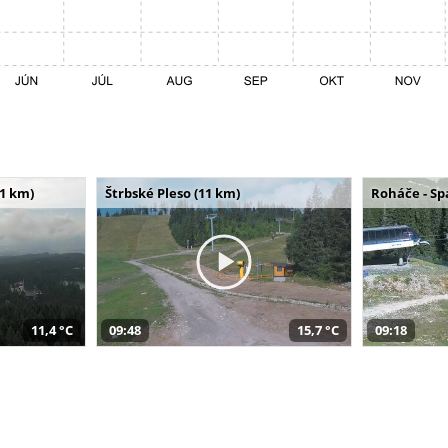
11 km)
Štrbské Pleso (11 km)
Roháče - Sp
11,4 °C
09:48
15,7 °C
09:18