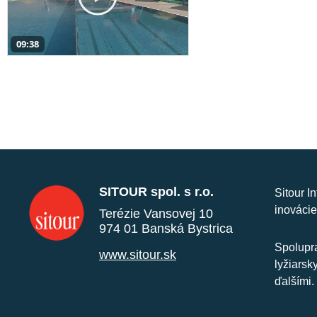
09:38
SITOUR spol. s r.o.
Sitour I
inovácie
Terézie Vansovej 10
974 01 Banská Bystrica
Spolupra
www.sitour.sk
lyžiarsk
ďalšími.