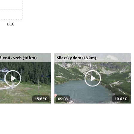
álená - vrch (16 km)
Sliezsky dom (18 km)
15,6 °C
09:08
10,6 °C