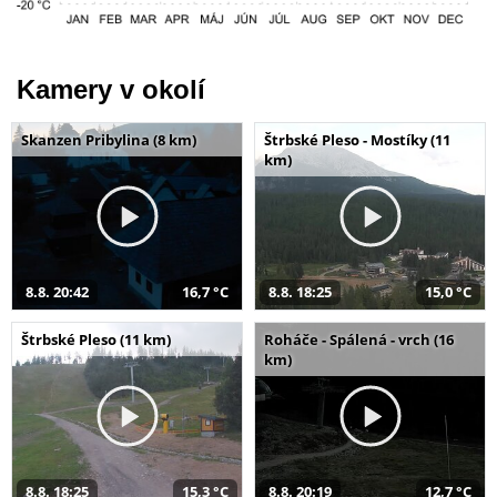
Kamery v okolí
Skanzen Pribylina (8 km)
Štrbské Pleso - Mostíky (11
km)
8.8. 20:42
16,7 °C
8.8. 18:25
15,0 °C
Štrbské Pleso (11 km)
Roháče - Spálená - vrch (16
km)
8.8. 18:25
15,3 °C
8.8. 20:19
12,7 °C