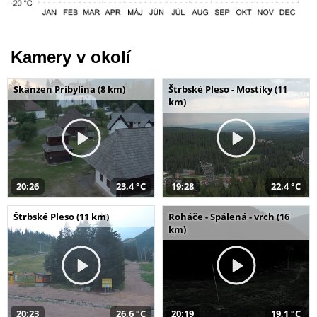
Kamery v okolí
Skanzen Pribylina (8 km)
Štrbské Pleso - Mostíky (11
km)
20:26
23,4 °C
19:28
22,4 °C
Štrbské Pleso (11 km)
Roháče - Spálená - vrch (16
km)
20:23
26,6 °C
20:19
19,1 °C