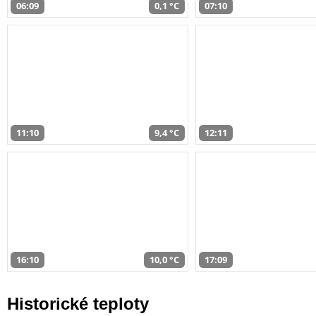
06:09
0,1 °C
07:10
11:10
9,4 °C
12:11
16:10
10,0 °C
17:09
Historické teploty