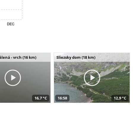
álená - vrch (16 km)
Sliezsky dom (18 km)
16,7 °C
16:58
12,9 °C