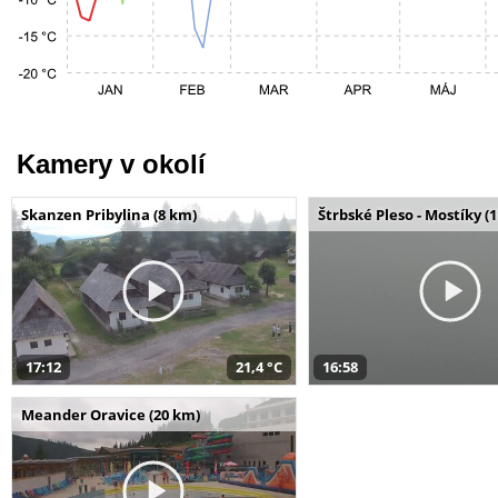
Kamery v okolí
Skanzen Pribylina (8 km)
Štrbské Pleso - Mostíky (
17:12
21,4 °C
16:58
Meander Oravice (20 km)