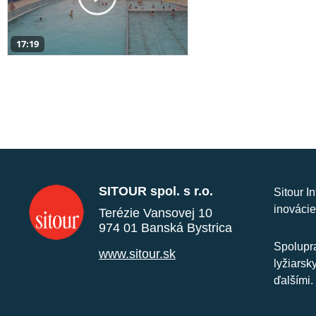
17:19
SITOUR spol. s r.o.
Sitour I
inovácie
Terézie Vansovej 10
974 01 Banská Bystrica
Spolupra
www.sitour.sk
lyžiarsk
ďalšími.