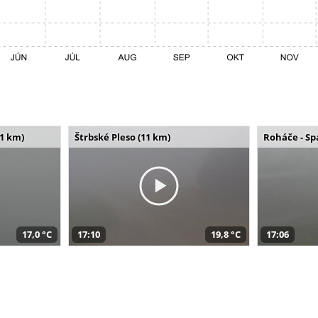
11 km)
Štrbské Pleso (11 km)
Roháče - Sp
17,0 °C
17:10
19,8 °C
17:06