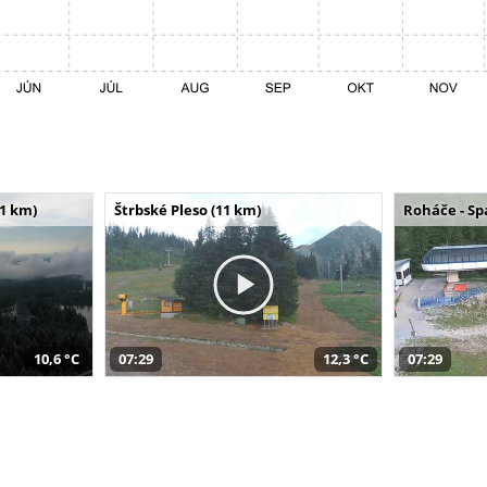
11 km)
Štrbské Pleso (11 km)
Roháče - Sp
10,6 °C
07:29
12,3 °C
07:29