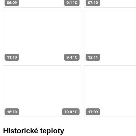
06:09
0,1 °C
07:10
11:10
9,4 °C
12:11
16:10
10,0 °C
17:09
Historické teploty