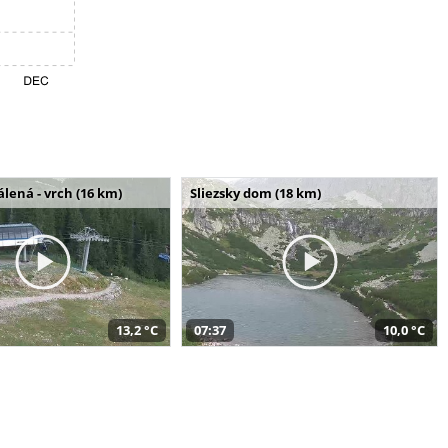
álená - vrch (16 km)
Sliezsky dom (18 km)
13,2 °C
07:37
10,0 °C