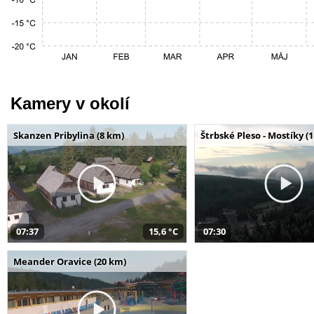
Kamery v okolí
Skanzen Pribylina (8 km)
Štrbské Pleso - Mostíky (
07:37
15,6 °C
07:30
Meander Oravice (20 km)