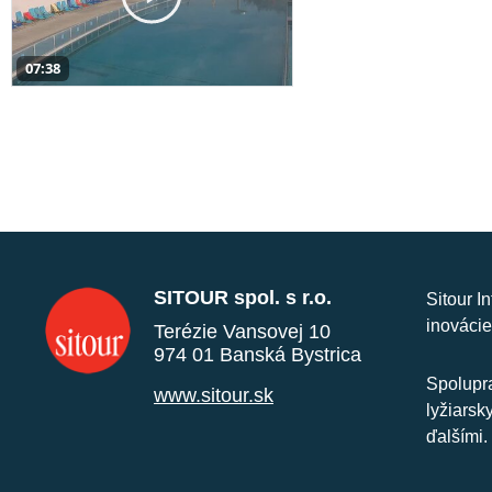
07:38
SITOUR spol. s r.o.
Sitour I
inovácie
Terézie Vansovej 10
974 01 Banská Bystrica
Spolupra
www.sitour.sk
lyžiarsk
ďalšími.