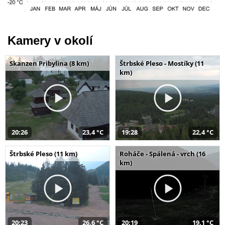
Kamery v okolí
Skanzen Pribylina (8 km)
Štrbské Pleso - Mostíky (11
km)
20:26
23,4 °C
19:28
22,4 °C
Štrbské Pleso (11 km)
Roháče - Spálená - vrch (16
km)
20:23
26,6 °C
20:19
19,1 °C