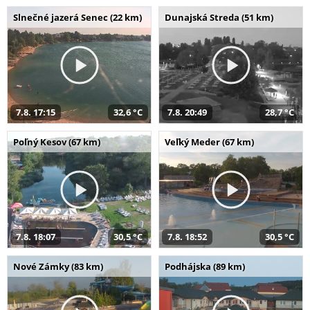
Slnečné jazerá Senec (22 km)
Dunajská Streda (51 km)
7.8. 17:15
32,6 °C
7.8. 20:49
28,7 °C
Poľný Kesov (67 km)
Veľký Meder (67 km)
7.8. 18:07
30,5 °C
7.8. 18:52
30,5 °C
Nové Zámky (83 km)
Podhájska (89 km)