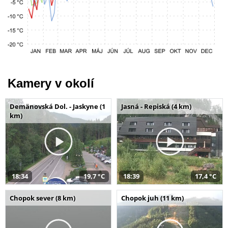
Kamery v okolí
Demänovská Dol. - Jaskyne (1
Jasná - Repiská (4 km)
km)
18:34
19,7 °C
18:39
17,4 °C
Chopok sever (8 km)
Chopok juh (11 km)