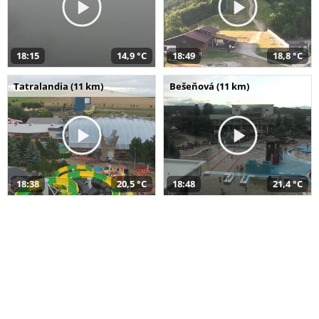
18:15
14,9 °C
18:49
18,8 °C
Tatralandia (11 km)
Bešeňová (11 km)
18:38
20,5 °C
18:48
21,4 °C