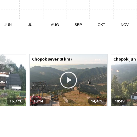
Chopok sever (8 km)
Chopok juh 
16,7 °C
18:14
14,4 °C
18:49