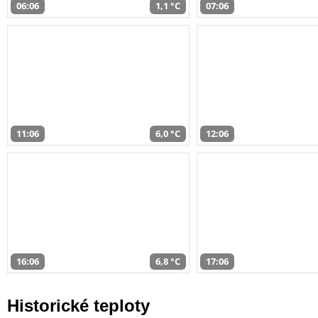
06:06
1,1 °C
07:06
11:06
6,0 °C
12:06
16:06
6,8 °C
17:06
Historické teploty