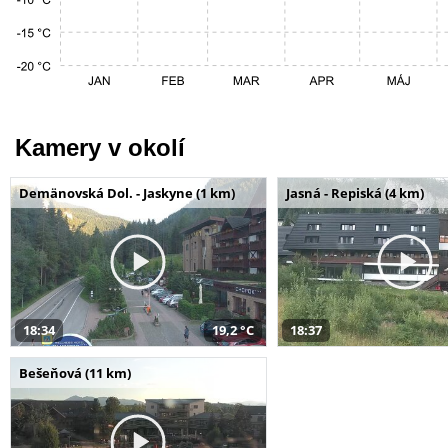
Kamery v okolí
Demänovská Dol. - Jaskyne (1 km)
Jasná - Repiská (4 km)
18:34
19,2 °C
18:37
Bešeňová (11 km)