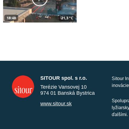
18:48
21,3 °C
SITOUR spol. s r.o.
Sitour I
inovácie
Terézie Vansovej 10
974 01 Banská Bystrica
Spolupra
www.sitour.sk
lyžiarsk
ďalšími.