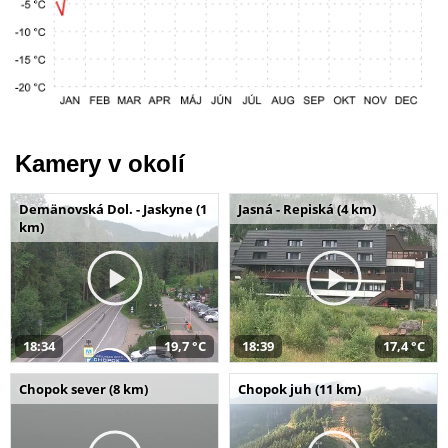
Kamery v okolí
Demänovská Dol. - Jaskyne (1
Jasná - Repiská (4 km)
km)
18:34
19,7 °C
18:39
17,4 °C
Chopok sever (8 km)
Chopok juh (11 km)