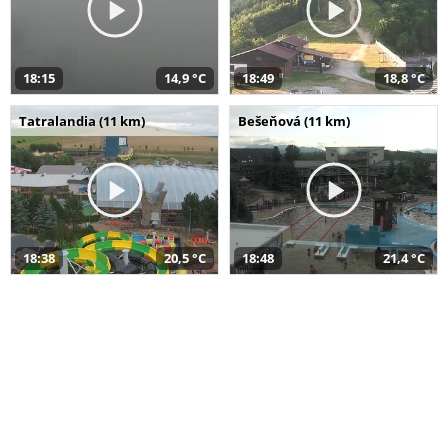
18:15
14,9 °C
18:49
18,8 °C
Tatralandia (11 km)
Bešeňová (11 km)
18:38
20,5 °C
18:48
21,4 °C