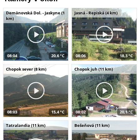
Demänovská Dol. - Jaskyne (1
Jasná - Repiská (4 km)
km)
08:04
20,6 °C
08:06
18,3 °C
Chopok sever (8 km)
Chopok juh (11 km)
08:03
15,4 °C
08:02
20,1 °C
Tatralandia (11 km)
Bešeňová (11 km)