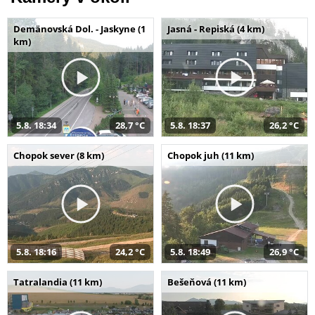
Demänovská Dol. - Jaskyne (1
Jasná - Repiská (4 km)
km)
5.8. 18:34
28,7 °C
5.8. 18:37
26,2 °C
Chopok sever (8 km)
Chopok juh (11 km)
5.8. 18:16
24,2 °C
5.8. 18:49
26,9 °C
Tatralandia (11 km)
Bešeňová (11 km)