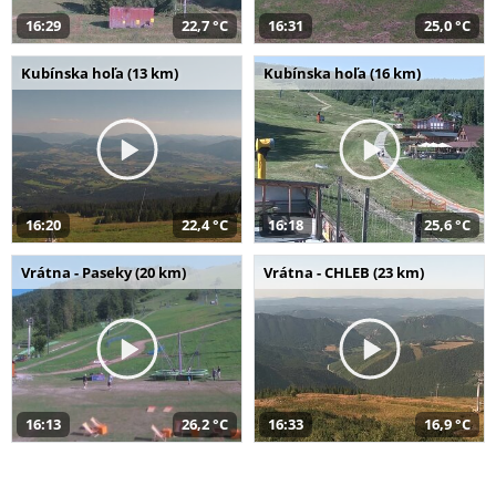
16:29
22,7 °C
16:31
25,0 °C
Kubínska hoľa (13 km)
Kubínska hoľa (16 km)
16:20
22,4 °C
16:18
25,6 °C
Vrátna - Paseky (20 km)
Vrátna - CHLEB (23 km)
16:13
26,2 °C
16:33
16,9 °C