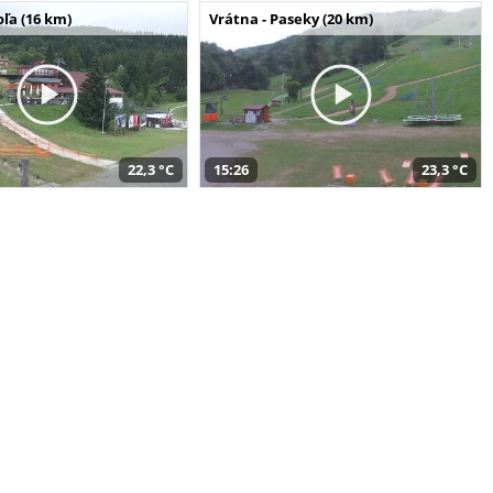
ľa (16 km)
Vrátna - Paseky (20 km)
22,3 °C
15:26
23,3 °C