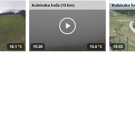
Kubínska hoľa (13 km)
Kubínska ho
18,1 °C
15:20
13,6 °C
15:33