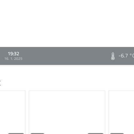
19:32
-6.7 °
16. 1. 2025
v