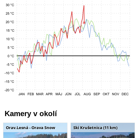
Kamery v okolí
Orav.Lesná - Orava Snow
Ski Krušetnica (11 km)