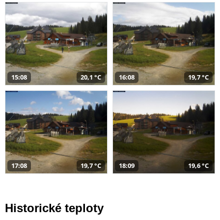
15:08
20,1 °C
16:08
19,7 °C
17:08
19,7 °C
18:09
19,6 °C
Historické teploty