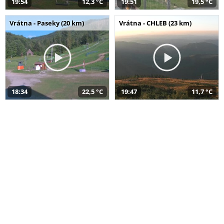
19:54
12,3 °C
19:51
19,5 °C
Vrátna - Paseky (20 km)
Vrátna - CHLEB (23 km)
18:34
22,5 °C
19:47
11,7 °C