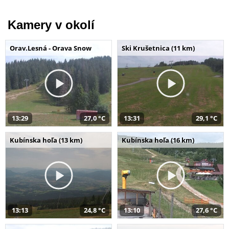
Kamery v okolí
Orav.Lesná - Orava Snow
Ski Krušetnica (11 km)
13:29
27,0 °C
13:31
29,1 °C
Kubínska hoľa (13 km)
Kubínska hoľa (16 km)
13:13
24,8 °C
13:10
27,6 °C