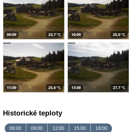
09:09
23,7 °C
10:09
25,0 °C
11:09
25,8 °C
13:08
27,7 °C
Historické teploty
06:00
09:00
12:00
15:00
18:00