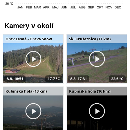
Kamery v okolí
Orav.Lesná - Orava Snow
Ski Krušetnica (11 km)
8.8. 18:51
17,7 °C
8.8. 17:31
22,6 °C
Kubínska hoľa (13 km)
Kubínska hoľa (16 km)