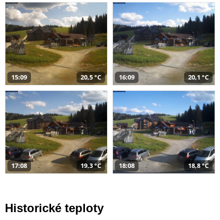
15:09
20,5 °C
16:09
20,1 °C
17:08
19,3 °C
18:08
18,8 °C
Historické teploty