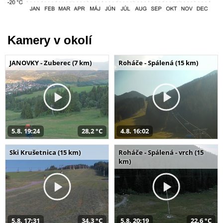
Kamery v okolí
JANOVKY - Zuberec (7 km)
Roháče - Spálená (15 km)
5.8. 19:24
28,2 °C
4.8. 16:02
Ski Krušetnica (15 km)
Roháče - Spálená - vrch (15
km)
5.8. 17:31
34,3 °C
5.8. 20:19
22,6 °C