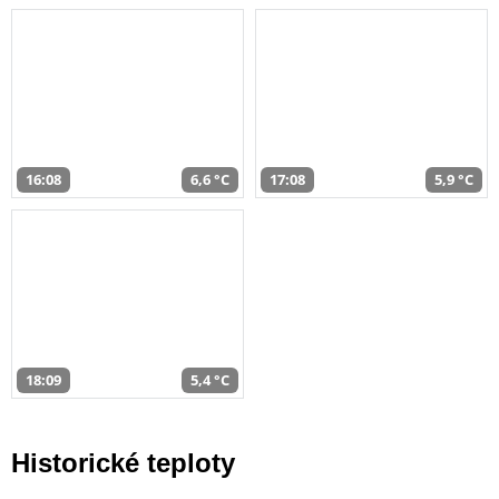
16:08
6,6 °C
17:08
5,9 °C
18:09
5,4 °C
Historické teploty