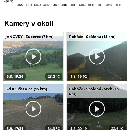
Kamery v okolí
JANOVKY - Zuberec (7 km)
Roháče - Spálená (15 km)
5.8. 19:24
28,2 °C
4.8. 16:02
Ski Krušetnica (15 km)
Roháče - Spálená - vrch (15
km)
5.8. 17:31
34,3 °C
5.8. 20:19
22,6 °C