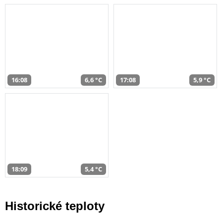
16:08
6,6 °C
17:08
5,9 °C
18:09
5,4 °C
Historické teploty