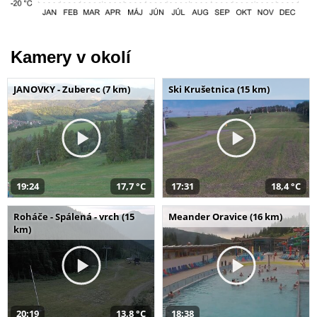
Kamery v okolí
JANOVKY - Zuberec (7 km)
Ski Krušetnica (15 km)
19:24
17,7 °C
17:31
18,4 °C
Roháče - Spálená - vrch (15
Meander Oravice (16 km)
km)
20:19
13,8 °C
18:38