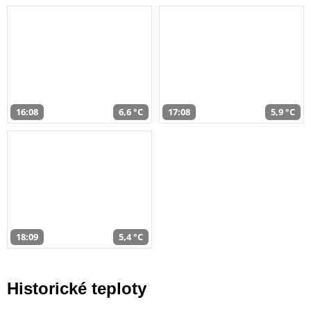
16:08
6,6 °C
17:08
5,9 °C
18:09
5,4 °C
Historické teploty