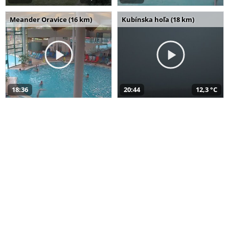
Meander Oravice (16 km)
Kubínska hoľa (18 km)
18:36
20:44
12,3 °C