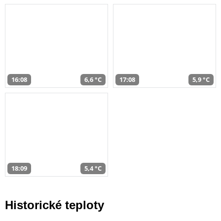
16:08
6,6 °C
17:08
5,9 °C
18:09
5,4 °C
Historické teploty