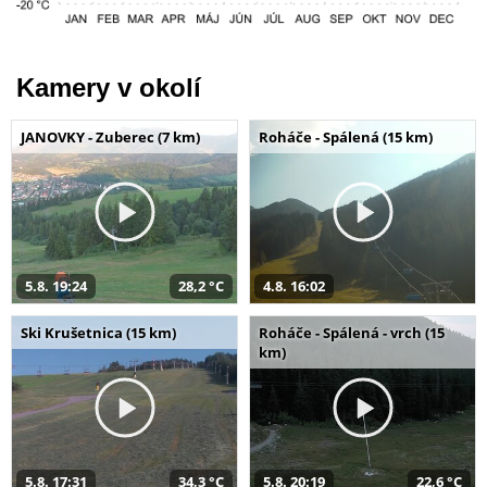
Kamery v okolí
JANOVKY - Zuberec (7 km)
Roháče - Spálená (15 km)
5.8. 19:24
28,2 °C
4.8. 16:02
Ski Krušetnica (15 km)
Roháče - Spálená - vrch (15
km)
5.8. 17:31
34,3 °C
5.8. 20:19
22,6 °C