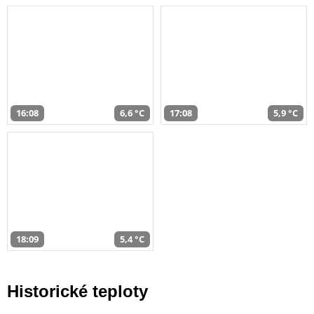
16:08
6,6 °C
17:08
5,9 °C
18:09
5,4 °C
Historické teploty