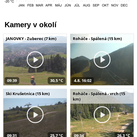
Kamery v okolí
JANOVKY - Zuberec (7 km)
Roháče - Spálená (15 km)
09:39
30,5 °C
4.8. 16:02
Ski Krušetnica (15 km)
Roháče - Spálená - vrch (15
km)
09:31
25,7 °C
09:34
26,3 °C