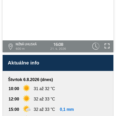
16:08
NIŽNÁ UHLISKÁ
600 m
21. 4. 2026
Aktuálne info
Štvrtok 6.8.2026 (dnes)
10:00
31 až 32 °C
12:00
32 až 33 °C
15:00
32 až 33 °C
0,1 mm