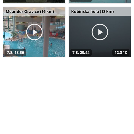
Meander Oravice (16 km)
Kubínska hoľa (18 km)
7.8. 18:36
7.8. 20:44
12,3 °C