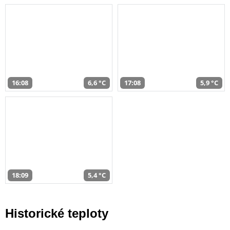
16:08
6,6 °C
17:08
5,9 °C
18:09
5,4 °C
Historické teploty