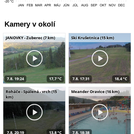
Kamery v okolí
JANOVKY - Zuberec (7 km)
Ski Krušetnica (15 km)
7.8. 19:24
17,7 °C
7.8. 17:31
18,4 °C
Roháče - Spálená - vrch (15
Meander Oravice (16 km)
km)
7.8. 20:19
13,8 °C
7.8. 18:38