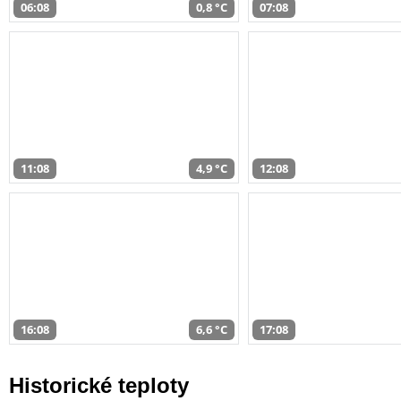
06:08
0,8 °C
07:08
11:08
4,9 °C
12:08
16:08
6,6 °C
17:08
Historické teploty