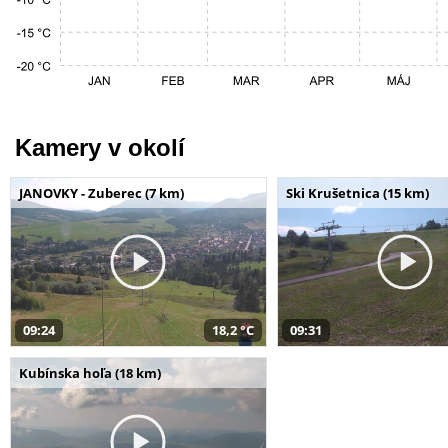
Kamery v okolí
JANOVKY - Zuberec (7 km)
Ski Krušetnica (15 km)
09:24
18,2 °C
09:31
Kubínska hoľa (18 km)