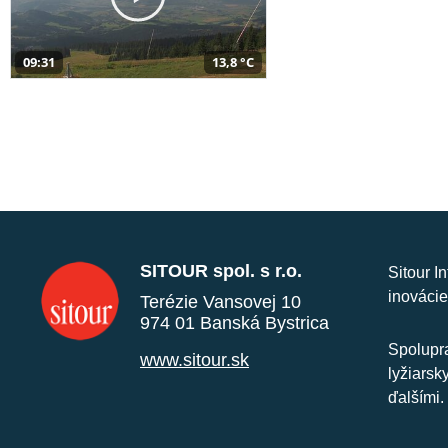
09:31
13,8 °C
SITOUR spol. s r.o.
Sitour I
inovácie
Terézie Vansovej 10
974 01 Banská Bystrica
Spolupra
www.sitour.sk
lyžiarsk
ďalšími.