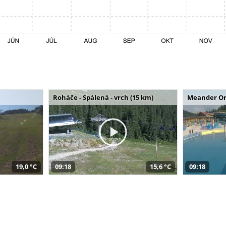
Roháče - Spálená - vrch (15 km)
Meander Or
19,0 °C
09:18
15,6 °C
09:18