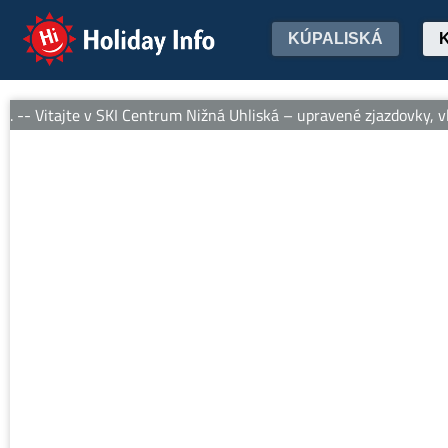
Holiday Info
KÚPALISKÁ
 -- Vitajte v SKI Centrum Nižná Uhliská – upravené zjazdovky, vlek